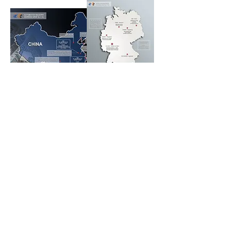
China International Investment Promotion
Agency (Germany)
Bockenheimer Landstraße 61
60325 Frankfurt am Main
+49-69-24756800
cn@ciipa.de
Founded by
Investment Promotion Agency of
Ministry of Commerce, P.R. China