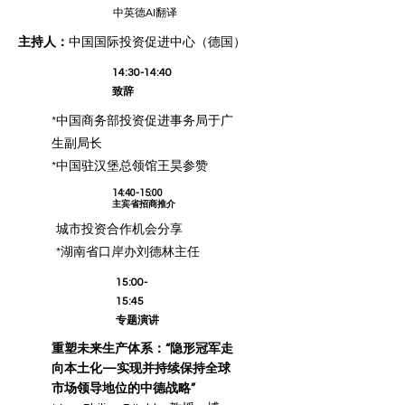
中英德AI翻译
主持人：
中国国际投资促进中心（德国）
14:30-14:40
致辞
*中国商务部投资促进事务局于广
生副局长
*中国驻汉堡总领馆王昊参赞
14:40-15:00
​主宾省招商推介
城市投资合作机会分享
*湖南省口岸办刘德林主任
15:00-
15:45
专题演讲
重塑未来生产体系：“隐形冠军走
向本土化—实现并持续保持全球
市场领导地位的中德战略”