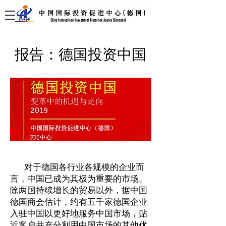
报告：德国投资中国
对于德国各行业各规模的企业而
言，中国已成为其极为重要的市场。
除两国持续增长的贸易以外，据中国
德国商会估计，约有五千家德国企业
入驻中国以更好地服务中国市场，贴
近客户并充分利用中国市场的其他优