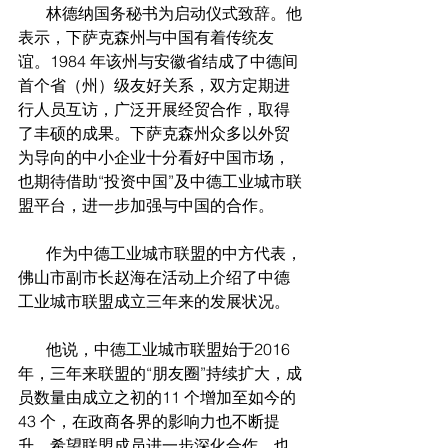
       林德纳国务秘书为启动仪式致辞。他
表示，下萨克森州与中国有着传统友
谊。1984 年该州与安徽省结成了中德间
首个省（州）级友好关系，双方定期进
行人员互访，广泛开展经贸合作，取得
了丰硕的成果。下萨克森州众多以外贸
为导向的中小企业十分看好中国市场，
也期待借助“投资中国”及中德工业城市联
盟平台，进一步加强与中国的合作。
       作为中德工业城市联盟的中方代表，
佛山市副市长赵海在活动上介绍了中德
工业城市联盟成立三年来的发展状况。
       他说，中德工业城市联盟始于2016 
年，三年来联盟的“朋友圈”持续扩大，成
员数量由成立之初的11 个增加至如今的
43 个，在政商各界的影响力也不断提
升。希望联盟成员进一步深化合作，也