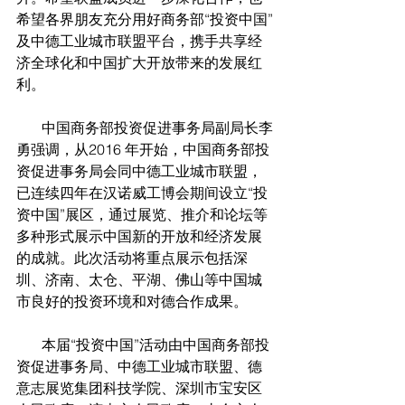
希望各界朋友充分用好商务部“投资中国”
及中德工业城市联盟平台，携手共享经
济全球化和中国扩大开放带来的发展红
利。
       中国商务部投资促进事务局副局长李
勇强调，从2016 年开始，中国商务部投
资促进事务局会同中德工业城市联盟，
已连续四年在汉诺威工博会期间设立“投
资中国”展区，通过展览、推介和论坛等
多种形式展示中国新的开放和经济发展
的成就。此次活动将重点展示包括深
圳、济南、太仓、平湖、佛山等中国城
市良好的投资环境和对德合作成果。
       本届“投资中国”活动由中国商务部投
资促进事务局、中德工业城市联盟、德
意志展览集团科技学院、深圳市宝安区