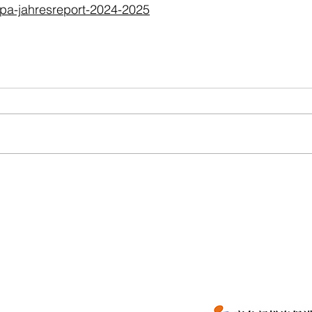
iipa-jahresreport-2024-2025
Founded by
ment
Impressum
Investment Promoti
ny)
Ministry of Commerc