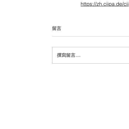
https://zh.ciipa.de/c
留言
撰寫留言......
China International Invest
Promotion Agency (Germa