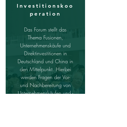
Investitionskoo
peration
Das Forum stellt das
Thema Fusionen,
Unternehmenskäufe und
Direktinvestitionen in
Deutschland und China in
den Mittelpunkt.
Hierbei
werden Fragen der Vor-
und Nachbereitung von
Unternehmenskäufen und -
verkäufen ebenso
thematisiert, wie die
Folgen und
Herausforderungen internat